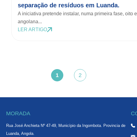
separação de resíduos em Luanda.
A iniciativa pretende instalar, numa primeira fase, oito
angolana...
LER ARTIGO
1
2
,
,
MORADA
C
Rua José Anchieta Nº 47-49, Município da Ingombota. Provincia de
Luanda, Angola.