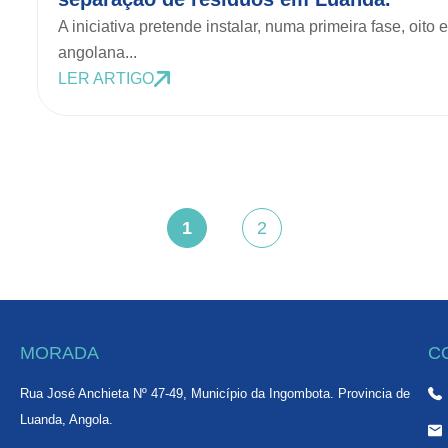
A iniciativa pretende instalar, numa primeira fase, oito
angolana...
LER ARTIGO
1
2
,
,
MORADA
C
Rua José Anchieta Nº 47-49, Município da Ingombota. Provincia de
Luanda, Angola.